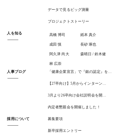
データで見るビッグ測量
プロジェクトストーリー
人を知る
高橋 博司
紙本 真介
成田 慎
長砂 琢也
阿久津 尚大
森晴日 / 鈴木健
林 広崇
人事ブログ
「健康企業宣言」で『銀の認定』を…
【27卒向け】5月からインターン…
3月より26卒向け会社説明会を開…
内定者懇親会を開催しました！
採用について
募集要項
新卒採用エントリー