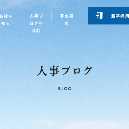
会社を
人事ブ
募集要
新卒採
知る
ログを
項
読む