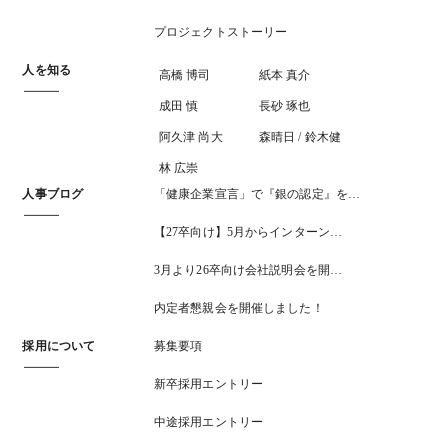
プロジェクトストーリー
人を知る
高橋 博司
紙本 真介
成田 慎
長砂 琢也
阿久津 尚大
森晴日 / 鈴木健
林 広崇
人事ブログ
「健康企業宣言」で『銀の認定』を…
【27卒向け】5月からインターン…
3月より26卒向け会社説明会を開…
内定者懇親会を開催しました！
採用について
募集要項
新卒採用エントリー
中途採用エントリー