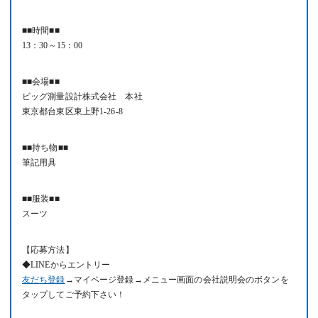
■■時間■■
13：30～15：00
■■会場■■
ビッグ測量設計株式会社 本社
東京都台東区東上野1-26-8
■■持ち物■■
筆記用具
■■服装■■
スーツ
【応募方法】
◆LINEからエントリー
友だち登録
→マイページ登録→メニュー画面の会社説明会のボタンを
タップしてご予約下さい！