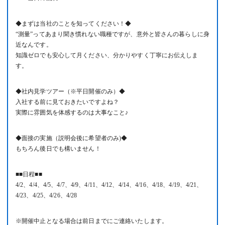
◆まずは当社のことを知ってください！◆
“測量”ってあまり聞き慣れない職種ですが、意外と皆さんの暮らしに身
近なんです。
知識ゼロでも安心して月ください、分かりやすく丁寧にお伝えしま
す。
◆社内見学ツアー（※平日開催のみ）◆
入社する前に見ておきたいですよね？
実際に雰囲気を体感するのは大事なこと♪
◆面接の実施（説明会後に希望者のみ)◆
もちろん後日でも構いません！
■■日程■■
4/2、4/4、4/5、4/7、4/9、4/11、4/12、4/14、4/16、4/18、4/19、4/21、
4/23、4/25、4/26、4/28
※開催中止となる場合は前日までにご連絡いたします。