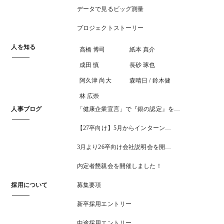
データで見るビッグ測量
プロジェクトストーリー
人を知る
高橋 博司
紙本 真介
成田 慎
長砂 琢也
阿久津 尚大
森晴日 / 鈴木健
林 広崇
人事ブログ
「健康企業宣言」で『銀の認定』を…
【27卒向け】5月からインターン…
3月より26卒向け会社説明会を開…
内定者懇親会を開催しました！
採用について
募集要項
新卒採用エントリー
中途採用エントリー