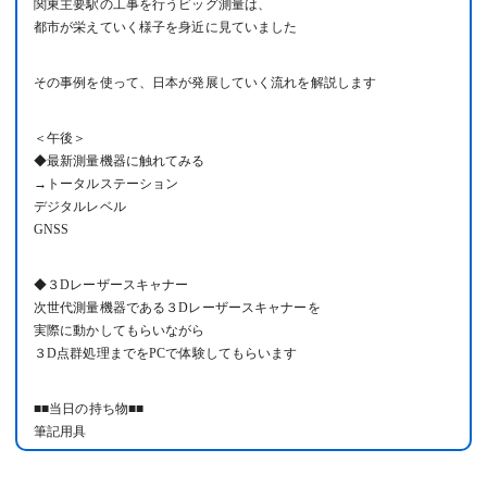
関東主要駅の工事を行うビッグ測量は、
都市が栄えていく様子を身近に見ていました
その事例を使って、日本が発展していく流れを解説します
＜午後＞
◆最新測量機器に触れてみる
→トータルステーション
デジタルレベル
GNSS
◆３Dレーザースキャナー
次世代測量機器である３Dレーザースキャナーを
実際に動かしてもらいながら
３D点群処理までをPCで体験してもらいます
■■当日の持ち物■■
筆記用具