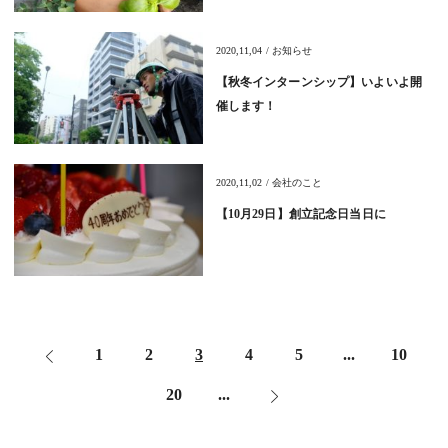
2020,11,04 / お知らせ
【秋冬インターンシップ】いよいよ開
催します！
2020,11,02 / 会社のこと
【10月29日】創立記念日当日に
1
2
3
4
5
...
10
<
20
...
>