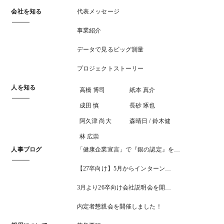
会社を知る
代表メッセージ
事業紹介
データで見るビッグ測量
プロジェクトストーリー
人を知る
高橋 博司
紙本 真介
成田 慎
長砂 琢也
阿久津 尚大
森晴日 / 鈴木健
林 広崇
人事ブログ
「健康企業宣言」で『銀の認定』を…
【27卒向け】5月からインターン…
3月より26卒向け会社説明会を開…
内定者懇親会を開催しました！