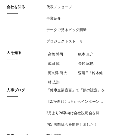
会社を知る
代表メッセージ
事業紹介
データで見るビッグ測量
プロジェクトストーリー
人を知る
高橋 博司
紙本 真介
成田 慎
長砂 琢也
阿久津 尚大
森晴日 / 鈴木健
林 広崇
人事ブログ
「健康企業宣言」で『銀の認定』を…
【27卒向け】5月からインターン…
3月より26卒向け会社説明会を開…
内定者懇親会を開催しました！