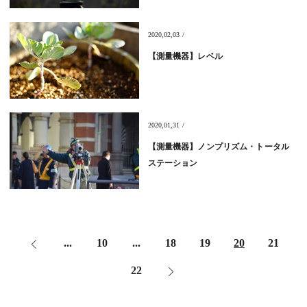
2020,02,03 /
【測量機器】レベル
2020,01,31 /
【測量機器】ノンプリズム・トータル
ステーション
...
10
...
18
19
20
21
<
22
>