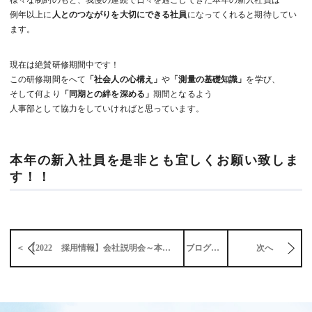
様々な制約のもと、我慢の連続で日々を過ごしてきた本年の新入社員は
例年以上に
人とのつながりを大切にできる社員
になってくれると期待してい
ます。
現在は絶賛研修期間中です！
この研修期間をへて
「社会人の心構え」
や
「測量の基礎知識」
を学び、
そして何より
「同期との絆を深める」
期間となるよう
人事部として協力をしていければと思っています。
本年の新入社員を是非とも宜しくお願い致しま
す！！
＜ 【2022 採用情報】会社説明会～本社開催
ブログ一覧
次へ