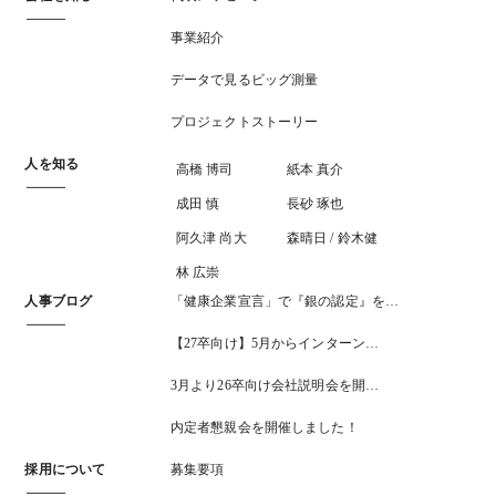
事業紹介
データで見るビッグ測量
プロジェクトストーリー
人を知る
高橋 博司
紙本 真介
成田 慎
長砂 琢也
阿久津 尚大
森晴日 / 鈴木健
林 広崇
人事ブログ
「健康企業宣言」で『銀の認定』を…
【27卒向け】5月からインターン…
3月より26卒向け会社説明会を開…
内定者懇親会を開催しました！
採用について
募集要項