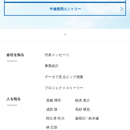
中途採用エントリー
会社を知る
代表メッセージ
事業紹介
データで見るビッグ測量
プロジェクトストーリー
人を知る
高橋 博司
紙本 真介
成田 慎
長砂 琢也
阿久津 尚大
森晴日 / 鈴木健
林 広崇