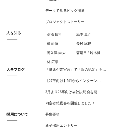
データで見るビッグ測量
プロジェクトストーリー
人を知る
高橋 博司
紙本 真介
成田 慎
長砂 琢也
阿久津 尚大
森晴日 / 鈴木健
林 広崇
人事ブログ
「健康企業宣言」で『銀の認定』を…
【27卒向け】5月からインターン…
3月より26卒向け会社説明会を開…
内定者懇親会を開催しました！
採用について
募集要項
新卒採用エントリー