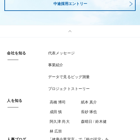
中途採用エントリー
会社を知る
代表メッセージ
事業紹介
データで見るビッグ測量
プロジェクトストーリー
人を知る
高橋 博司
紙本 真介
成田 慎
長砂 琢也
阿久津 尚大
森晴日 / 鈴木健
林 広崇
人事ブログ
「健康企業宣言」で『銀の認定』を…