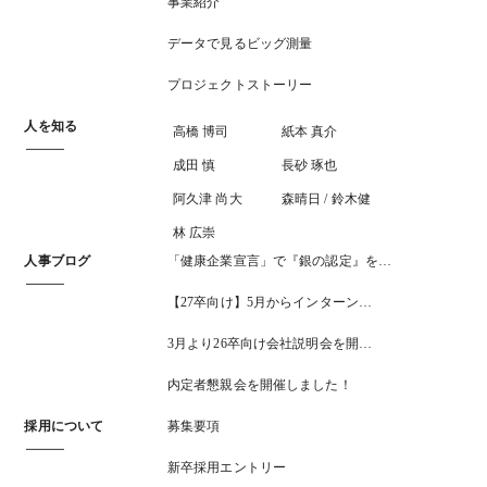
事業紹介
データで見るビッグ測量
プロジェクトストーリー
人を知る
高橋 博司
紙本 真介
成田 慎
長砂 琢也
阿久津 尚大
森晴日 / 鈴木健
林 広崇
人事ブログ
「健康企業宣言」で『銀の認定』を…
【27卒向け】5月からインターン…
3月より26卒向け会社説明会を開…
内定者懇親会を開催しました！
採用について
募集要項
新卒採用エントリー