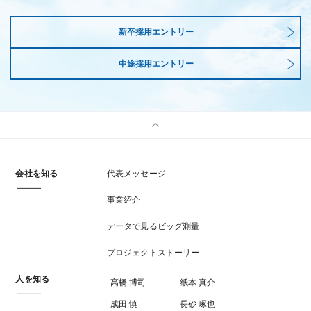
新卒採用エントリー
中途採用エントリー
会社を知る
代表メッセージ
事業紹介
データで見るビッグ測量
プロジェクトストーリー
人を知る
高橋 博司
紙本 真介
成田 慎
長砂 琢也