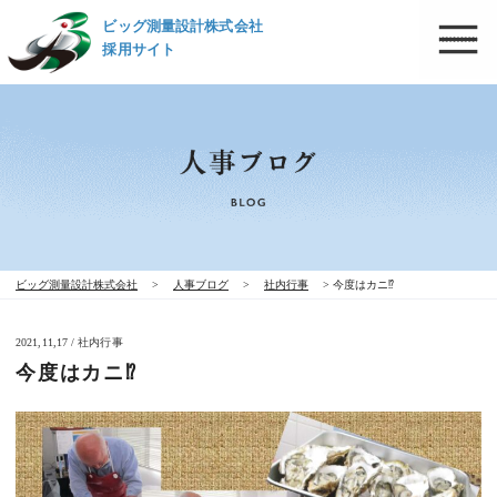
ビッグ測量設計株式会社
採用サイト
ビッグ測量設計株式会社
>
人事ブログ
>
社内行事
>
今度はカニ⁉
2021,11,17 / 社内行事
今度はカニ⁉