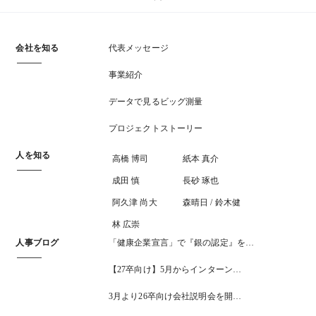
会社を知る
代表メッセージ
事業紹介
データで見るビッグ測量
プロジェクトストーリー
人を知る
高橋 博司
紙本 真介
成田 慎
長砂 琢也
阿久津 尚大
森晴日 / 鈴木健
林 広崇
人事ブログ
「健康企業宣言」で『銀の認定』を…
【27卒向け】5月からインターン…
3月より26卒向け会社説明会を開…