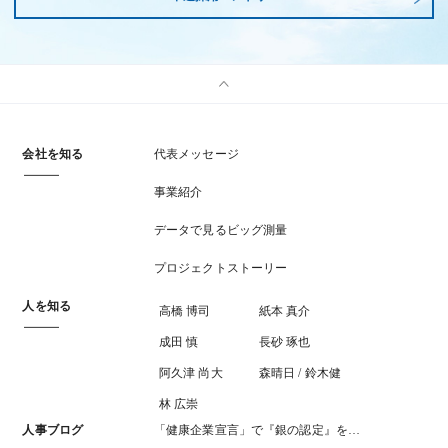
会社を知る
代表メッセージ
事業紹介
データで見るビッグ測量
プロジェクトストーリー
人を知る
高橋 博司
紙本 真介
成田 慎
長砂 琢也
阿久津 尚大
森晴日 / 鈴木健
林 広崇
人事ブログ
「健康企業宣言」で『銀の認定』を…