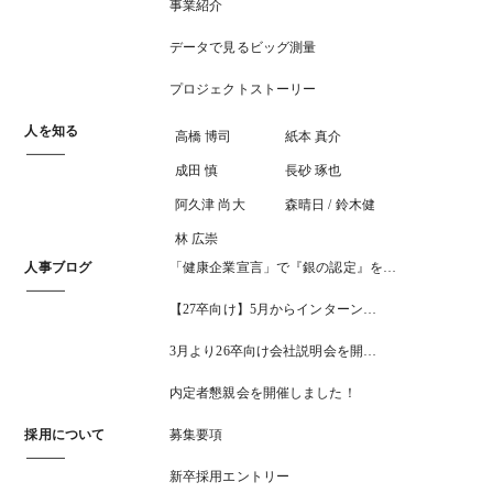
事業紹介
データで見るビッグ測量
プロジェクトストーリー
人を知る
高橋 博司
紙本 真介
成田 慎
長砂 琢也
阿久津 尚大
森晴日 / 鈴木健
林 広崇
人事ブログ
「健康企業宣言」で『銀の認定』を…
【27卒向け】5月からインターン…
3月より26卒向け会社説明会を開…
内定者懇親会を開催しました！
採用について
募集要項
新卒採用エントリー