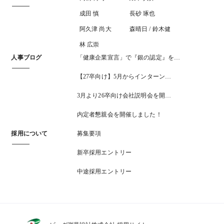
成田 慎
長砂 琢也
阿久津 尚大
森晴日 / 鈴木健
林 広崇
人事ブログ
「健康企業宣言」で『銀の認定』を…
【27卒向け】5月からインターン…
3月より26卒向け会社説明会を開…
内定者懇親会を開催しました！
採用について
募集要項
新卒採用エントリー
中途採用エントリー