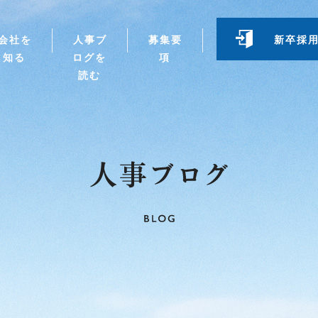
会社を
人事ブ
募集要
新卒採
知る
ログを
項
読む