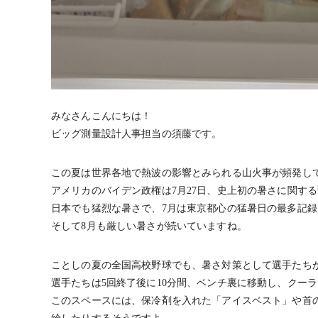
みなさんこんにちは！
ビッグ測量設計人事担当の須藤です。
この夏は世界各地で熱波の影響とみられる山火事が頻発し
アメリカのバイデン政権は7月27日、史上初の暑さに関す
日本でも猛烈な暑さで、7月は東京都心の猛暑日の最多記
そして8月も厳しい暑さが続いていますね。
ことしの夏の全国高校野球でも、暑さ対策として選手たちが
選手たちは5回終了後に10分間、ベンチ裏に移動し、クー
このスペースには、保冷剤を入れた「アイスベスト」や首