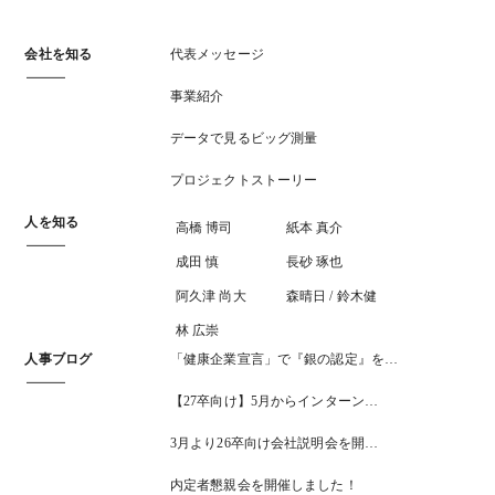
会社を知る
代表メッセージ
事業紹介
データで見るビッグ測量
プロジェクトストーリー
人を知る
高橋 博司
紙本 真介
成田 慎
長砂 琢也
阿久津 尚大
森晴日 / 鈴木健
林 広崇
人事ブログ
「健康企業宣言」で『銀の認定』を…
【27卒向け】5月からインターン…
3月より26卒向け会社説明会を開…
内定者懇親会を開催しました！