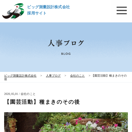
ビッグ測量設計株式会社
採用サイト
ビッグ測量設計株式会社
>
人事ブログ
>
会社のこと
>
【園芸活動】種まきのその
後
2020,05,01 / 会社のこと
【園芸活動】種まきのその後