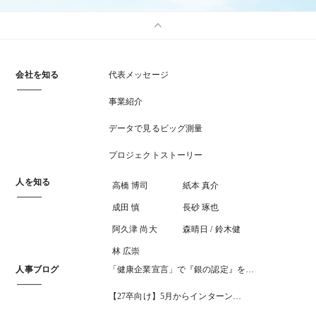
会社を知る
代表メッセージ
事業紹介
データで見るビッグ測量
プロジェクトストーリー
人を知る
高橋 博司
紙本 真介
成田 慎
長砂 琢也
阿久津 尚大
森晴日 / 鈴木健
林 広崇
人事ブログ
「健康企業宣言」で『銀の認定』を…
【27卒向け】5月からインターン…