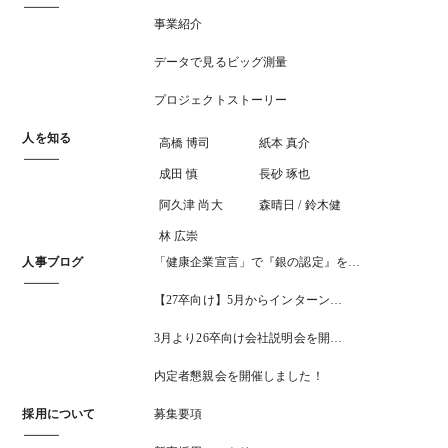
事業紹介
データで見るビッグ測量
プロジェクトストーリー
人を知る
高橋 博司
紙本 真介
成田 慎
長砂 琢也
阿久津 尚大
森晴日 / 鈴木健
林 広崇
人事ブログ
「健康企業宣言」で『銀の認定』を…
【27卒向け】5月からインターン…
3月より26卒向け会社説明会を開…
内定者懇親会を開催しました！
採用について
募集要項