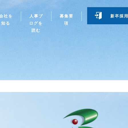
会社を
人事ブ
募集要
新卒採
知る
ログを
項
読む