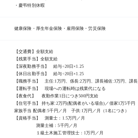
・慶弔特別休暇
健康保険・厚生年金保険・雇用保険・労災保険
【交通費】全額支給
【残業手当】全額支給
【深夜勤務手当】 給与÷20日×1.25
【休日出勤手当】 給与÷20日×1.25
【職務手当】 主任:1万円、係長:2万円、課長補佐:3万円、課長:
【運転手当】 現場への運転時は残業代になる
【夜食代】 夜勤作業1日につき500円支給
【住宅手当】 持ち家:2万円(配偶者がいる場合)／借家1万5千円
家族手当 配偶者:5千円／月 子供:1万円／月（1名につき）
【資格手当】 測量士：1.5万円／月
測量士補：5千円／月
１級土木施工管理技士：1万円／月