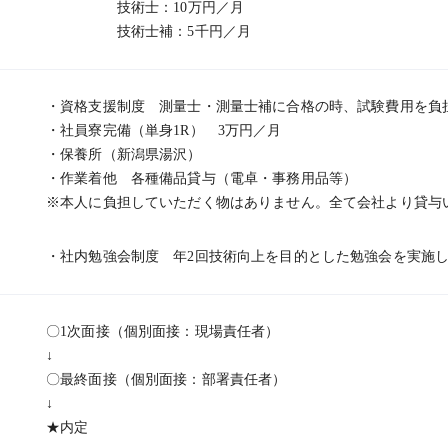
技術士：10万円／月
技術士補：5千円／月
・資格支援制度 測量士・測量士補に合格の時、試験費用を負
・社員寮完備（単身1R） 3万円／月
・保養所（新潟県湯沢）
・作業着他 各種備品貸与（電卓・事務用品等）
※本人に負担していただく物はありません。全て会社より貸与
・社内勉強会制度 年2回技術向上を目的とした勉強会を実施
〇1次面接（個別面接：現場責任者）
↓
〇最終面接（個別面接：部署責任者）
↓
★内定