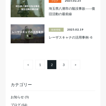
2025.02.25
ブログ
埼玉県八潮市の陥没事故――復
旧活動の最前線
2025.02.19
技術情報
レーザスキャナの活用事例-６
<
1
2
3
>
カテゴリー
お知らせ (9)
ブログ (64)