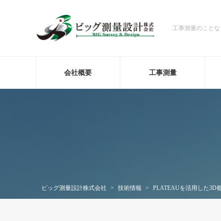
工事測量のことな
会社概要
工事測量
ビッグ測量設計株式会社
>
技術情報
>
PLATEAUを活用した3