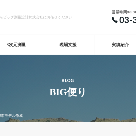
営業時間08:0
03-
らビッグ測量設計株式会社にお任せください
3次元測量
現場支援
実績紹介
BLOG
BIG便り
D都市モデル作成