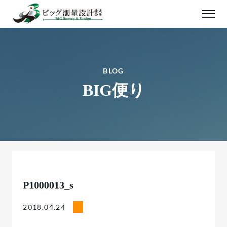
BLOG
BIG便り
P1000013_s
2018.04.24