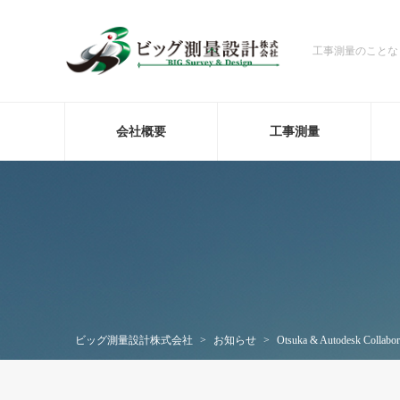
工事測量のことな
会社概要
工事測量
ビッグ測量設計株式会社
>
お知らせ
>
Otsuka & Autodesk Collabor