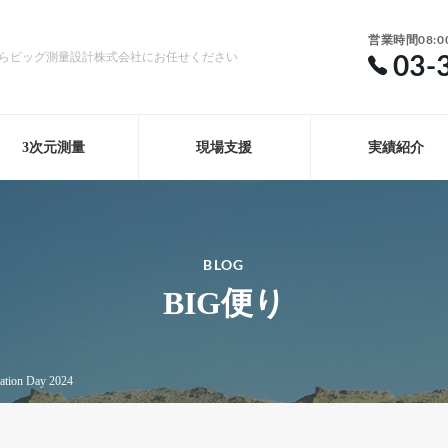
営業時間08:0
03-
らビッグ測量設計株式会社にお任せください
3次元測量
現場支援
実績紹介
BLOG
BIG便り
ation Day 2024