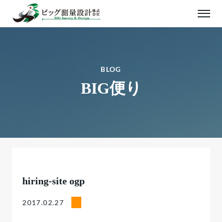
BLOG
BIG便り
hiring-site ogp
2017.02.27