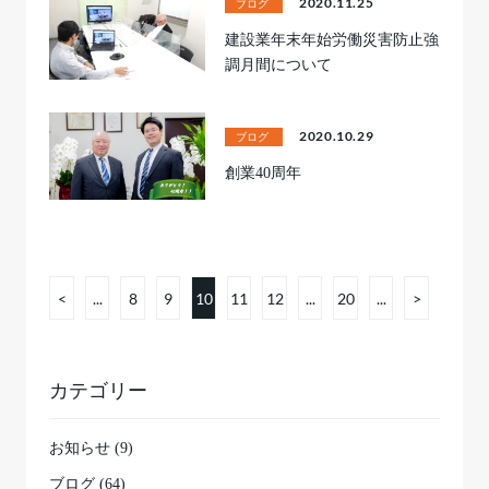
2020.11.25
ブログ
建設業年末年始労働災害防止強
調月間について
2020.10.29
ブログ
創業40周年
<
...
8
9
10
11
12
...
20
...
>
カテゴリー
お知らせ (9)
ブログ (64)