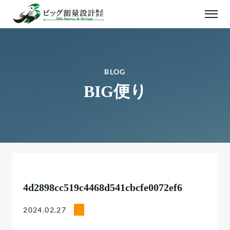
BLOG
BIG便り
4d2898cc519c4468d541cbcfe0072ef6
2024.02.27