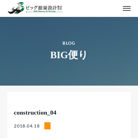
BLOG
BIG便り
construction_04
2018.04.18