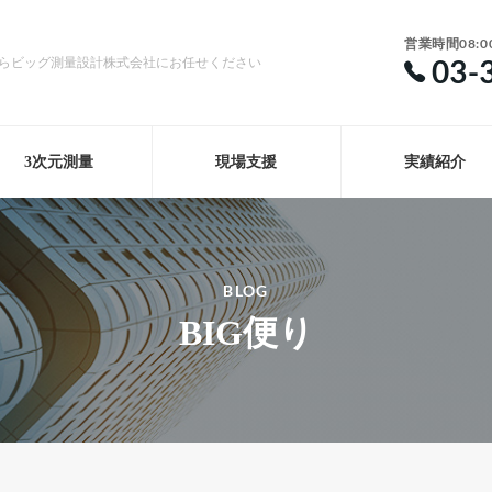
営業時間08:0
03-
らビッグ測量設計株式会社にお任せください
3次元測量
現場支援
実績紹介
BLOG
BIG便り