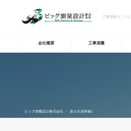
工事測量のことな
会社概要
工事測量
ビッグ測量設計株式会社
>
新入社員研修1