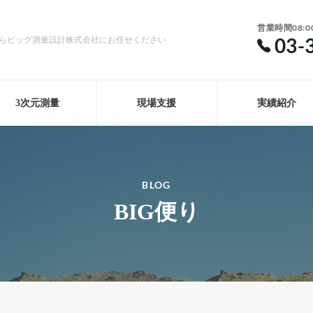
営業時間08:0
03-
らビッグ測量設計株式会社にお任せください
3次元測量
現場支援
実績紹介
BLOG
BIG便り