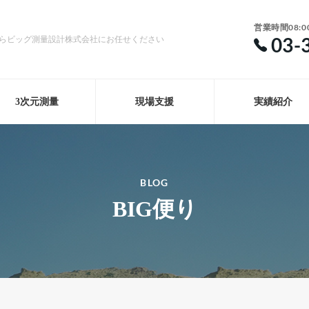
営業時間08:0
03-
らビッグ測量設計株式会社にお任せください
3次元測量
現場支援
実績紹介
BLOG
BIG便り