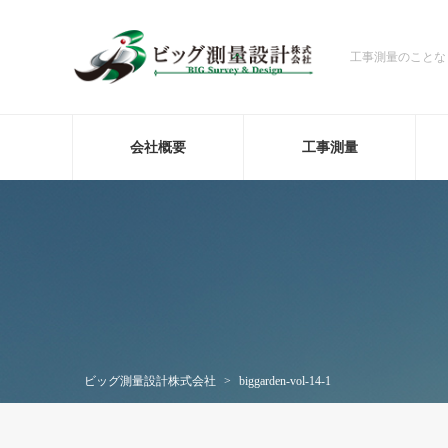
工事測量のことな
会社概要
工事測量
ビッグ測量設計株式会社
>
biggarden-vol-14-1