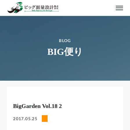
BLOG
BIG便り
BigGarden Vol.18 2
2017.05.25