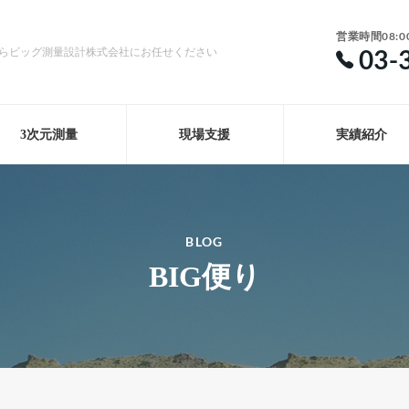
営業時間08:0
03-
らビッグ測量設計株式会社にお任せください
3次元測量
現場支援
実績紹介
BLOG
BIG便り