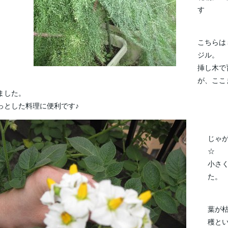
す
こちらは
ジル。
挿し木で
が、ここ
ました。
っとした料理に便利です♪
じゃ
☆
小さ
た。
葉が
穫と