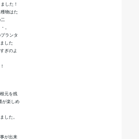
しました！
収穫物はた
の二
・・。
のプランタ
ました
すぎのよ
！
根元を残
穫が楽しめ
ました。
事が出来