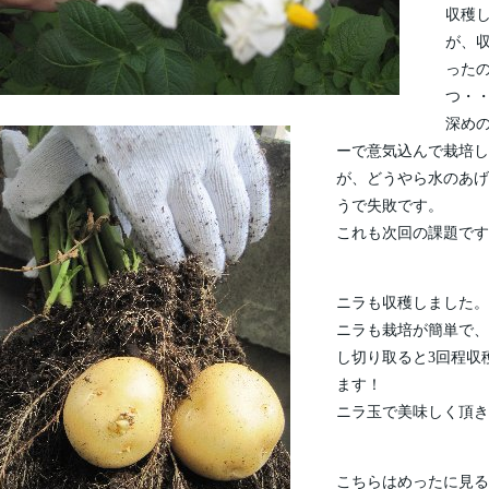
収穫
が、
った
つ・
深め
ーで意気込んで栽培し
が、どうやら水のあげ
うで失敗です。
これも次回の課題です
ニラも収穫しました。
ニラも栽培が簡単で、
し切り取ると3回程収
ます！
ニラ玉で美味しく頂き
こちらはめったに見る