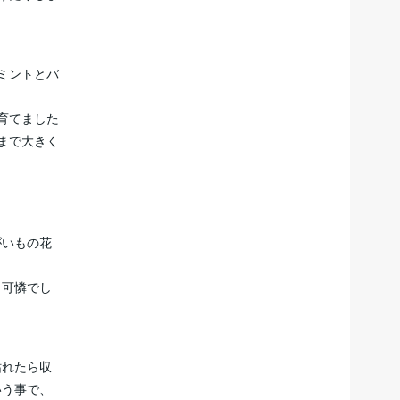
ミントとバ
育てました
まで大きく
がいもの花
く可憐でし
枯れたら収
いう事で、