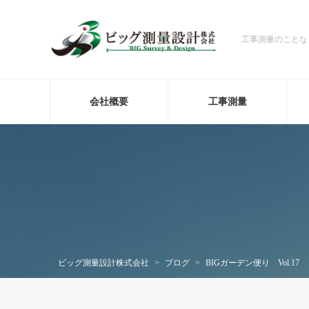
工事測量のことな
会社概要
工事測量
ビッグ測量設計株式会社
>
ブログ
>
BIGガーデン便り Vol.17