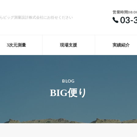
営業時間08:0
03-
らビッグ測量設計株式会社にお任せください
3次元測量
現場支援
実績紹介
BLOG
BIG便り