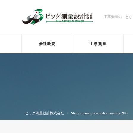
工事測量のことな
会社概要
工事測量
ビッグ測量設計株式会社
>
Study session presentation meeting 2017