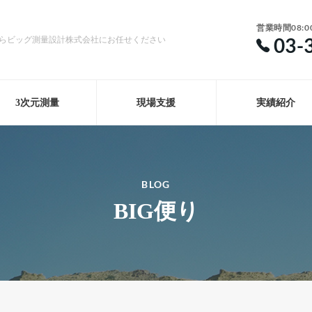
営業時間08:0
03-
らビッグ測量設計株式会社にお任せください
3次元測量
現場支援
実績紹介
BLOG
BIG便り