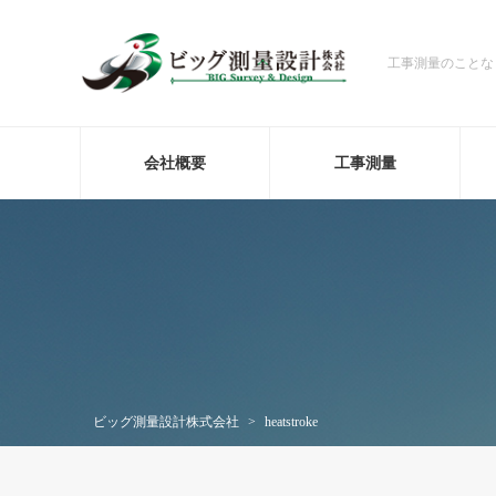
工事測量のことな
会社概要
工事測量
ビッグ測量設計株式会社
>
heatstroke