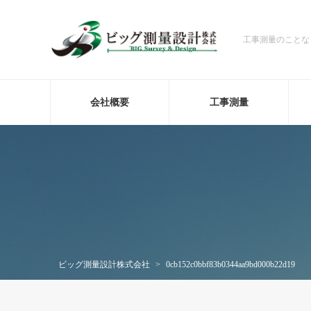
工事測量のことな
会社概要
工事測量
ビッグ測量設計株式会社
>
0cb152c0bbf83b0344aa9bd000b22d19