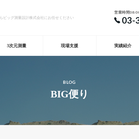
営業時間08:0
03-
らビッグ測量設計株式会社にお任せください
3次元測量
現場支援
実績紹介
BLOG
BIG便り