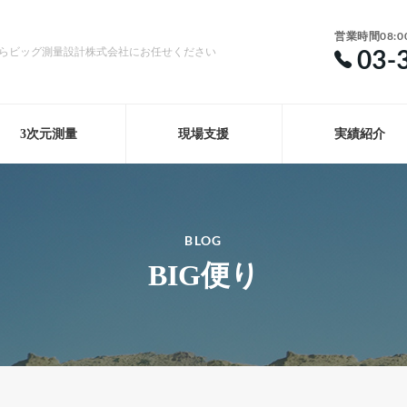
営業時間08:0
03-
らビッグ測量設計株式会社にお任せください
3次元測量
現場支援
実績紹介
BLOG
BIG便り