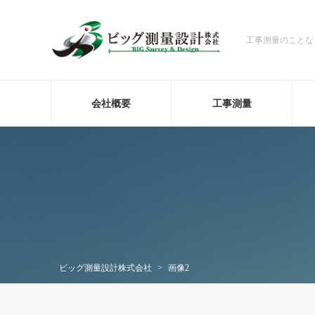
工事測量のことな
会社概要
工事測量
ビッグ測量設計株式会社
>
画像2