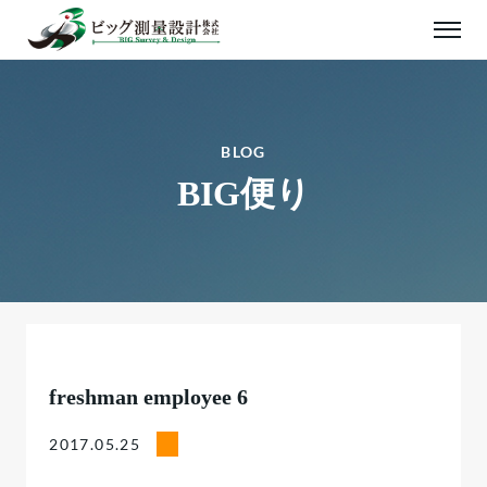
BLOG
BIG便り
freshman employee 6
2017.05.25