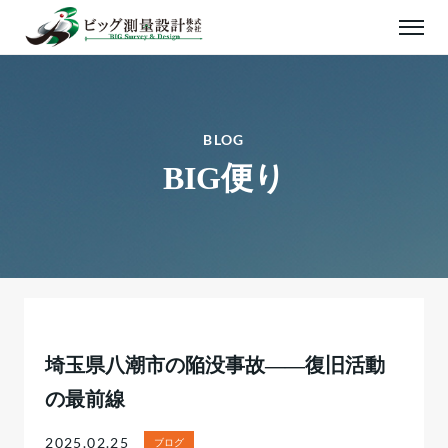
BLOG
BIG便り
埼玉県八潮市の陥没事故――復旧活動
の最前線
2025.02.25
ブログ