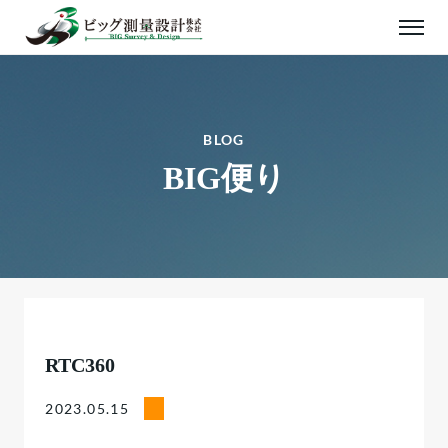
BLOG
BIG便り
RTC360
2023.05.15