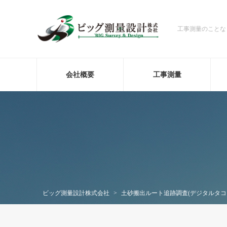
工事測量のことな
会社概要
工事測量
ビッグ測量設計株式会社
>
土砂搬出ルート追跡調査(デジタルタコグ