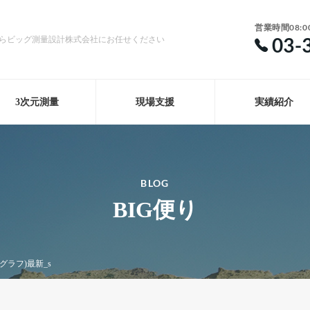
営業時間08:0
03-
らビッグ測量設計株式会社にお任せください
3次元測量
現場支援
実績紹介
BLOG
BIG便り
ラフ)最新_s