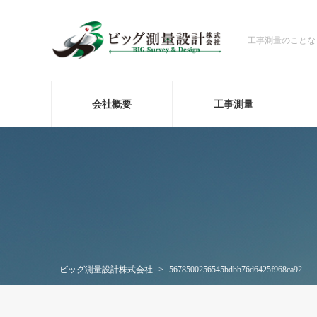
工事測量のことな
会社概要
工事測量
ビッグ測量設計株式会社
>
5678500256545bdbb76d6425f968ca92