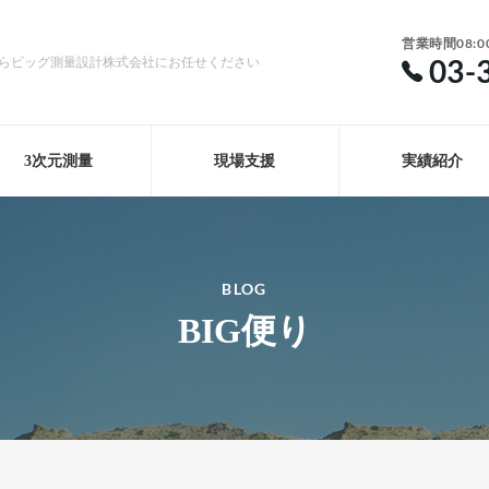
営業時間08:0
03-
らビッグ測量設計株式会社にお任せください
3次元測量
現場支援
実績紹介
BLOG
BIG便り