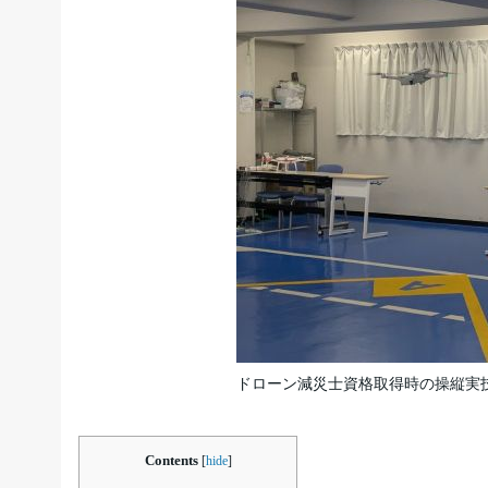
ドローン減災士資格取得時の操縦実
Contents
[
hide
]