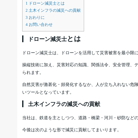
1
ドローン減災士とは
2
土木インフラの減災への貢献
3
おわりに
4
お問い合わせ
とは
ドローン減災士
ドローン減災士は、ドローンを活用して災害被害を最小限
操縦技術に加え、災害対応の知識、関係法令、安全管理、
られます。
自然災害が激甚化・頻発化するなか、人が立ち入れない危
いツールとなっています。
土木インフラの減災への貢献
当社は、鉄道を主としつつ、道路・橋梁・河川・砂防など
今後は次のような形で減災に貢献してまいります。