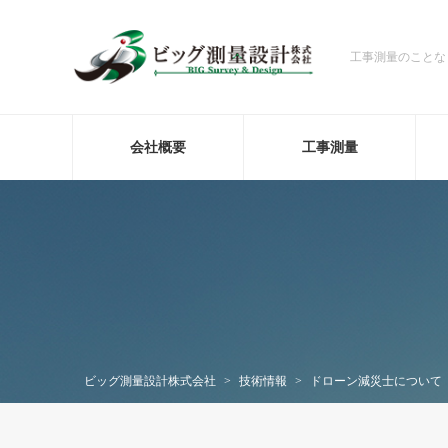
工事測量のことな
会社概要
工事測量
ビッグ測量設計株式会社
>
技術情報
>
ドローン減災士について