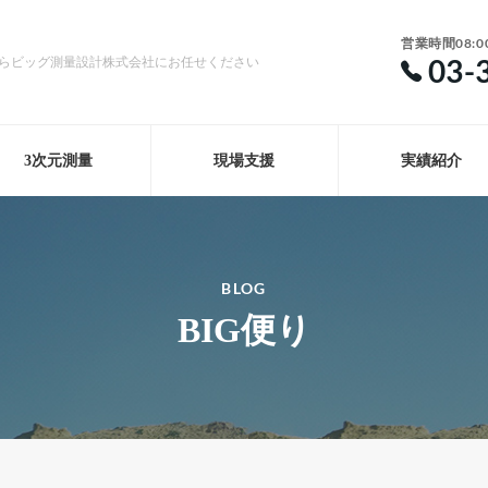
営業時間08:0
03-
らビッグ測量設計株式会社にお任せください
3次元測量
現場支援
実績紹介
BLOG
BIG便り