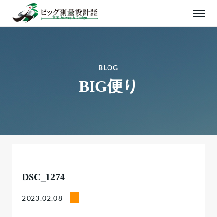
BLOG
BIG便り
DSC_1274
2023.02.08